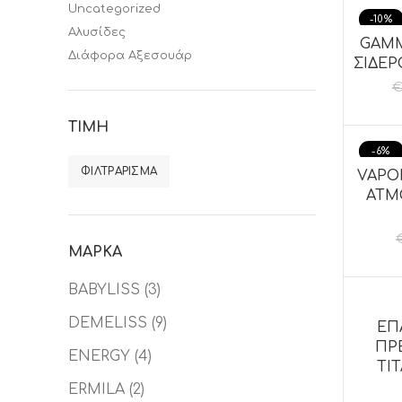
Uncategorized
-10%
Αλυσίδες
GAMM
ΠΡΟΣ
Διάφορα Αξεσουάρ
ΣΙΔΕΡ
ΤΙΜΉ
-6%
ΦΙΛΤΡΆΡΙΣΜΑ
VAPO
ΠΡΟΣ
ΑΤΜΟ
ΜΆΡΚΑ
BABYLISS
(3)
DEMELISS
(9)
ΕΠ
ΠΡΟΣ
ΠΡ
ENERGY
(4)
TI
ERMILA
(2)