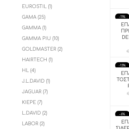
EUROSTIL
(1)
GAMA
(25)
-11%
ΕΠ
ΠΡΟΣ
GAMMA
(1)
ΠΡ
DE
GAMMA PIU
(10)
GOLDMASTER
(2)
HAIRTECH
(1)
-13%
HL
(4)
ΕΠ
ΠΡΟΣ
ΤΟΣΤ
J.L.DAVID
(1)
JAGUAR
(7)
KIEPE
(7)
L.DAVID
(2)
-6%
ΕΠ
ΠΡΟΣ
LABOR
(2)
ΣΙΔΕ