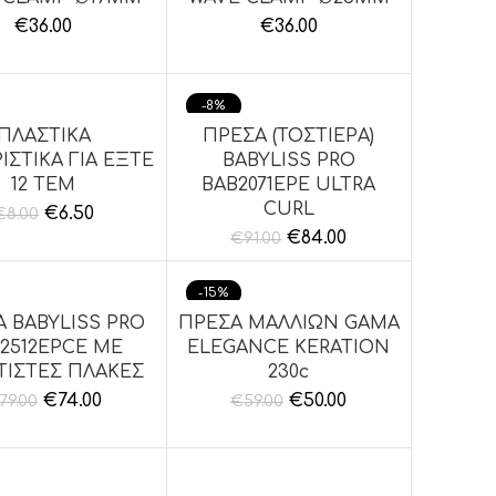
€
36.00
€
36.00
-8%
ΠΛΑΣΤΙΚΑ
ΠΡΕΣΑ (ΤΟΣΤΙΕΡΑ)
ΉΚΗ ΣΤΟ ΚΑΛΆΘΙ
ΠΡΟΣΘΉΚΗ ΣΤΟ ΚΑΛΆΘΙ
ΙΣΤΙΚΑ ΓΙΑ ΕΞΤΕ
BABYLISS PRO
12 ΤΕΜ
BAB2071EPE ULTRA
CURL
€
6.50
€
8.00
€
84.00
€
91.00
-15%
 BABYLISS PRO
ΠΡΕΣΑ ΜΑΛΛΙΩΝ GAMA
ΉΚΗ ΣΤΟ ΚΑΛΆΘΙ
ΠΡΟΣΘΉΚΗ ΣΤΟ ΚΑΛΆΘΙ
2512EPCE ΜΕ
ELEGANCE KERATION
ΤΙΣΤΕΣ ΠΛΑΚΕΣ
230c
€
74.00
€
50.00
79.00
€
59.00