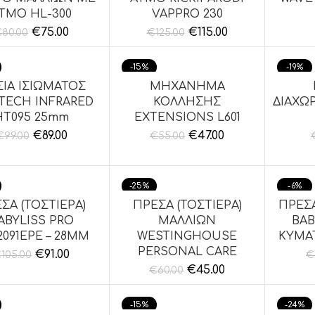
ΤΜΟ ΗL-300
VAPPRO 230
€
75.00
€
115.00
€
80.00
€
125.00
-15%
-19%
ΙΑ ΙΣΙΩΜΑΤΟΣ
ΜΗΧΑΝΗΜΑ
ΘΉΚΗ ΣΤΟ ΚΑΛΆΘΙ
ΠΡΟΣΘΉΚΗ ΣΤΟ ΚΑΛΆΘΙ
ΠΡΟΣΘ
TECH INFRARED
ΚΟΛΛΗΣΗΣ
ΔΙΑΧΩΡ
HT095 25mm
EXTENSIONS L601
€
89.00
€
47.00
€
99.00
€
55.00
-25%
-6%
ΣΑ (ΤΟΣΤΙΕΡΑ)
ΠΡΕΣΑ (ΤΟΣΤΙΕΡΑ)
ΠΡΕΣΑ
ΘΉΚΗ ΣΤΟ ΚΑΛΆΘΙ
ΠΡΟΣΘΉΚΗ ΣΤΟ ΚΑΛΆΘΙ
ΠΡΟΣΘ
ABYLISS PRO
ΜΑΛΛΙΩΝ
BAB
2091EPE – 28MM
WESTINGHOUSE
ΚΥΜΑ
PERSONAL CARE
€
91.00
€
105.00
€
€
45.00
€
60.00
-15%
-24%