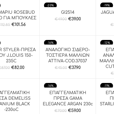
-20%
-19%
APIU ROSEBUD
GI2514
JAGUA
ΘΉΚΗ ΣΤΟ ΚΑΛΆΘΙ
ΠΡΟΣΘΉΚΗ ΣΤΟ ΚΑΛΆΘΙ
ΠΡΟΣΘ
Ο ΓΙΑ ΜΠΟΥΚΛΕΣ
€
39.00
€
49.00
€
101.56
€
112.85
€
-16%
-12%
R STYLER-ΠΡΕΣΑ
ΑΝΑΛΟΓΙΚΟ ΣΙΔΕΡΟ-
ΕΠ
ΘΉΚΗ ΣΤΟ ΚΑΛΆΘΙ
ΠΡΟΣΘΉΚΗ ΣΤΟ ΚΑΛΆΘΙ
ΠΡΟΣΘ
Υ J.LOUIS 150-
ΤΟΣΤΙΕΡΑ ΜΑΛΛΙΩΝ
ΑΝΑ
235C
ATTIVA-COD.37037
ΜΑΛΛΙ
CUT
€
82.00
€
37.90
€
87.00
€
45.00
€
-16%
-11%
ΑΓΓΕΛΜΑΤΙΚΗ
ΕΠΑΓΓΕΛΜΑΤΙΚΗ
ΕΠ
ΘΉΚΗ ΣΤΟ ΚΑΛΆΘΙ
ΠΡΟΣΘΉΚΗ ΣΤΟ ΚΑΛΆΘΙ
ΠΡΟΣΘ
ΕΣΑ DEMELISS
ΠΡΕΣΑ GAMA
Π
TANIUM BLACK
ELEGANCE ARGAN 230c
STARL
-230oC
€
59.00
€
70.00