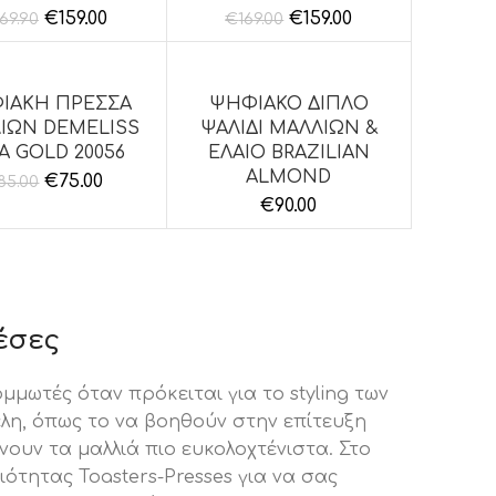
€
159.00
€
159.00
169.90
€
169.00
ΙΑΚΗ ΠΡΕΣΣΑ
ΨΗΦΙΑΚΟ ΔΙΠΛΟ
ΉΚΗ ΣΤΟ ΚΑΛΆΘΙ
ΠΡΟΣΘΉΚΗ ΣΤΟ ΚΑΛΆΘΙ
ΙΩΝ DEMELISS
ΨΑΛΙΔΙ ΜΑΛΛΙΩΝ &
A GOLD 20056
ΕΛΑΙΟ BRAZILIAN
ALMOND
€
75.00
85.00
€
90.00
έσες
μμωτές όταν πρόκειται για το styling των
λη, όπως το να βοηθούν στην επίτευξη
νουν τα μαλλιά πιο ευκολοχτένιστα. Στο
ιότητας Toasters-Presses για να σας