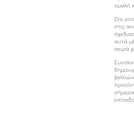
ομαλή κ
Στο pir
στις αν
σχεδιασ
αυτά μέ
σειρά χ
Συνολικ
δημιουρ
βελτιών
προϊόντ
σήμερα 
επίπεδο