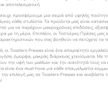
αι αποτελεσματική.
akis.gr, προσφέρουμε μια σειρά από υψηλής ποιότη
άγκες κάθε στυλίστα. Τα προϊόντα μας είναι κατασκ
τεί για να παρέχουν μακροχρόνιες επιδόσεις, εξασφ
ρα με τη μέρα. Επιπλέον, οι Τοστιέρες-Πρέσες μας ε
αρακτηριστικών που σας βοηθούν να πετύχετε τα τέ
ά, οι Toasters-Presses είναι ένα απαραίτητο εργαλεί
γήσει όμορφα, μακράς διάρκειας χτενίσματα. Με την
ουν την υφή των μαλλιών και την ικανότητά τους να
α είναι ένα must-have για κάθε επαγγελματία κομμωτή
την επιλογή μας σε Toasters-Presses και ανεβάστε τ
!