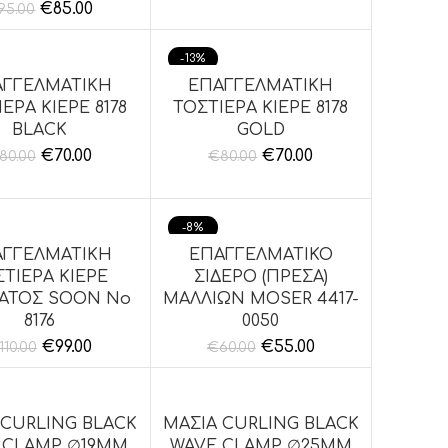
€
85.00
95.00
-13%
ΑΓΓΕΛΜΑΤΙΚΗ
ΕΠΑΓΓΕΛΜΑΤΙΚΗ
ΉΚΗ ΣΤΟ ΚΑΛΆΘΙ
ΠΡΟΣΘΉΚΗ ΣΤΟ ΚΑΛΆΘΙ
ΕΡΑ KIEPE 8178
ΤΟΣΤΙΕΡΑ KIEPE 8178
BLACK
GOLD
€
70.00
€
70.00
80.00
€
80.00
-8%
ΑΓΓΕΛΜΑΤΙΚΗ
ΕΠΑΓΓΕΛΜΑΤΙΚΟ
ΉΚΗ ΣΤΟ ΚΑΛΆΘΙ
ΠΡΟΣΘΉΚΗ ΣΤΟ ΚΑΛΆΘΙ
ΣΤΙΕΡΑ KIEPE
ΣΙΔΕΡΟ (ΠΡΕΣΑ)
ΜΑΤΟΣ SOON No
ΜΑΛΛΙΩΝ MOSER 4417-
8176
0050
€
99.00
€
55.00
110.00
€
60.00
 CURLING BLACK
ΜΑΣΙΑ CURLING BLACK
ΉΚΗ ΣΤΟ ΚΑΛΆΘΙ
ΠΡΟΣΘΉΚΗ ΣΤΟ ΚΑΛΆΘΙ
 CLAMP ∅19MM
WAVE CLAMP ∅25MM