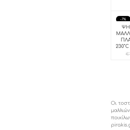
-7%
ΨΗ
ΠΡΟΣ
ΜΑΛΛ
ΠΛΑ
230˚
€
Οι τοστ
μαλλιών
ποικίλω
pirakis