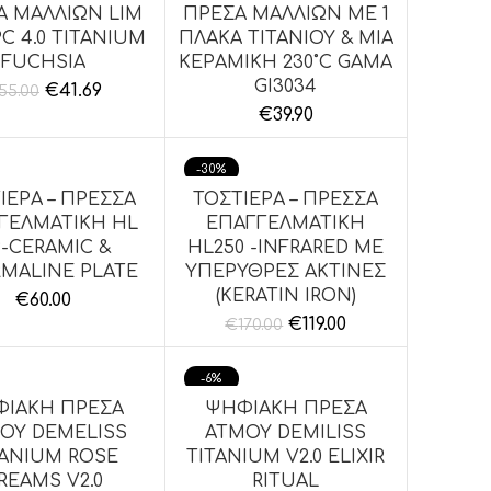
Α ΜΑΛΛΙΩΝ LIM
ΠΡΕΣΑ ΜΑΛΛΙΩΝ ΜΕ 1
ΉΚΗ ΣΤΟ ΚΑΛΆΘΙ
ΠΡΟΣΘΉΚΗ ΣΤΟ ΚΑΛΆΘΙ
PC 4.0 TITANIUM
ΠΛΑΚΑ ΤΙΤΑΝΙΟΥ & ΜΙΑ
FUCHSIA
ΚΕΡΑΜΙΚΗ 230˚C GAMA
GI3034
€
41.69
55.00
€
39.90
-30%
ΙΕΡΑ – ΠΡΕΣΣΑ
ΤΟΣΤΙΕΡΑ – ΠΡΕΣΣΑ
ΉΚΗ ΣΤΟ ΚΑΛΆΘΙ
ΠΡΟΣΘΉΚΗ ΣΤΟ ΚΑΛΆΘΙ
ΓΕΛΜΑΤΙΚΗ HL
ΕΠΑΓΓΕΛΜΑΤΙΚΗ
9-CERAMIC &
HL250 -INFRARED ΜΕ
MALINE PLATE
ΥΠΕΡΥΘΡΕΣ ΑΚΤΙΝΕΣ
(KERATIN IRON)
€
60.00
€
119.00
€
170.00
-6%
ΙΑΚΗ ΠΡΕΣΑ
ΨΗΦΙΑΚΗ ΠΡΕΣΑ
ΉΚΗ ΣΤΟ ΚΑΛΆΘΙ
ΠΡΟΣΘΉΚΗ ΣΤΟ ΚΑΛΆΘΙ
ΟΥ DEMELISS
ΑΤΜΟΥ DEMILISS
TANIUM ROSE
TITANIUM V2.0 ELIXIR
REAMS V2.0
RITUAL