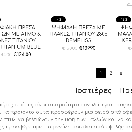
€
-7%
-12%
ΦΙΑΚΗ ΠΡΕΣΑ
ΨΗΦΙΑΚΗ ΠΡΕΣΑ ΜΕ
ΨΗΦ
ΘΉΚΗ ΣΤΟ ΚΑΛΆΘΙ
ΠΡΟΣΘΉΚΗ ΣΤΟ ΚΑΛΆΘΙ
ΠΡΟΣΘ
ΙΩΝ ΜΕ ΑΤΜΟ &
ΠΛΑΚΕΣ ΤΙΤΑΝΙΟΥ 230c
ΜΑΛΛ
ΚΕΣ ΤΙΤΑΝΙΟΥ
DEMELISS
KER
C TITANIUM BLUE
€
139.90
€
150.00
€
€
134.00
144.00
1
2
Τοστιέρες – Πρ
ιέρες-πρέσες είναι απαραίτητα εργαλεία για τους κο
. Τα προϊόντα αυτά προσφέρουν μια σειρά από οφέ
ν στυλ, να βελτιώνουν την υφή των μαλλιών και να κά
.gr, προσφέρουμε μια μεγάλη ποικιλία από υψηλής πο