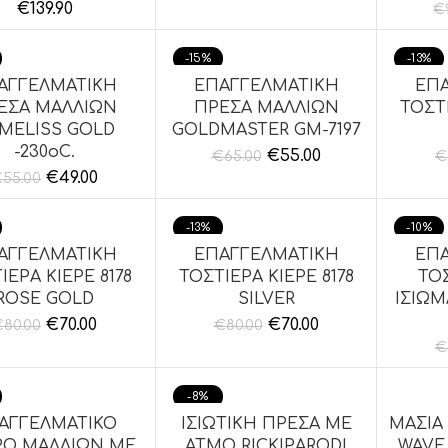
€
139.90
€
-15%
-13%
ΑΓΓΕΛΜΑΤΙΚΗ
ΕΠΑΓΓΕΛΜΑΤΙΚΗ
ΕΠ
ΘΉΚΗ ΣΤΟ ΚΑΛΆΘΙ
ΠΡΟΣΘΉΚΗ ΣΤΟ ΚΑΛΆΘΙ
ΠΡΟΣΘ
ΕΣΑ ΜΑΛΛΙΩΝ
ΠΡΕΣΑ ΜΑΛΛΙΩΝ
ΤΟΣΤΙ
MELISS GOLD
GOLDMASTER GM-7197
-230oC.
€
55.00
€
65.00
€
€
49.00
€
55.00
-13%
-10%
ΑΓΓΕΛΜΑΤΙΚΗ
ΕΠΑΓΓΕΛΜΑΤΙΚΗ
ΕΠ
ΘΉΚΗ ΣΤΟ ΚΑΛΆΘΙ
ΠΡΟΣΘΉΚΗ ΣΤΟ ΚΑΛΆΘΙ
ΠΡΟΣΘ
ΙΕΡΑ KIEPE 8178
ΤΟΣΤΙΕΡΑ KIEPE 8178
ΤΟ
ROSE GOLD
SILVER
ΙΣΙΩ
€
70.00
€
70.00
€
80.00
€
80.00
€
-8%
ΑΓΓΕΛΜΑΤΙΚΟ
ΙΣΙΩΤΙΚΗ ΠΡΕΣΑ ΜΕ
ΜΑΣΙΑ
ΘΉΚΗ ΣΤΟ ΚΑΛΆΘΙ
ΠΡΟΣΘΉΚΗ ΣΤΟ ΚΑΛΆΘΙ
ΠΡΟΣΘ
ΡΟ ΜΑΛΛΙΩΝ ΜΕ
ΑΤΜΟ RICKIPARODI
WAVE