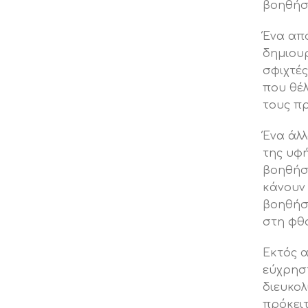
βοηθήσο
Ένα από
δημιουρ
σφιχτές
που θέλ
τους πρ
Ένα άλλ
της υφή
βοηθήσο
κάνουν 
βοηθήσο
στη φθο
Εκτός α
εύχρηστ
διευκολ
πρόκειτ