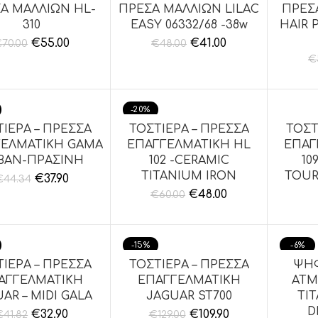
Α ΜΑΛΛΙΩΝ HL-
ΠΡΕΣΑ ΜΑΛΛΙΩΝ LILAC
ΠΡΕΣ
ΘΉΚΗ ΣΤΟ ΚΑΛΆΘΙ
ΠΡΟΣΘΉΚΗ ΣΤΟ ΚΑΛΆΘΙ
ΠΡΟΣΘ
310
EASY 06332/68 -38w
HAIR 
€
55.00
€
41.00
€
70.00
€
48.00
€
-20%
ΙΕΡΑ – ΠΡΕΣΣΑ
ΤΟΣΤΙΕΡΑ – ΠΡΕΣΣΑ
ΤΟΣΤ
ΘΉΚΗ ΣΤΟ ΚΑΛΆΘΙ
ΠΡΟΣΘΉΚΗ ΣΤΟ ΚΑΛΆΘΙ
ΠΡΟΣΘ
ΓΕΛΜΑΤΙΚΗ GAMA
ΕΠΑΓΓΕΛΜΑΤΙΚΗ HL
ΕΠΑΓ
BAN-ΠΡΑΣΙΝΗ
102 -CERAMIC
10
TITANIUM IRON
TOUR
€
37.90
€
44.34
€
48.00
€
60.00
-15%
-6%
ΙΕΡΑ – ΠΡΕΣΣΑ
ΤΟΣΤΙΕΡΑ – ΠΡΕΣΣΑ
ΨΗΦ
ΘΉΚΗ ΣΤΟ ΚΑΛΆΘΙ
ΠΡΟΣΘΉΚΗ ΣΤΟ ΚΑΛΆΘΙ
ΠΡΟΣΘ
ΑΓΓΕΛΜΑΤΙΚΗ
ΕΠΑΓΓΕΛΜΑΤΙΚΗ
ΑΤΜ
AR – MIDI GALA
JAGUAR ST700
TI
D
€
32.90
€
109.90
€
41.82
€
129.00