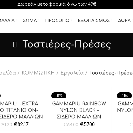
Δωρεάν μεταφορικά άνω των
49€
ΑΛΛΙΑ
ΣΩΜΑ
ΠΡΟΣΩΠΟ
ΕΞΟΠΛΙΣΜΟΣ
ΔΩΡΑ
Τοστιέρες-Πρέσες
σελίδα
ΚΟΜΜΩΤΙΚΗ
Εργαλεία
Τοστιέρες-Πρέσε
-11%
-11%
MAPIU I-EXTRA
GAMMAPIU RAINBOW
GAMM
ΘΉΚΗ ΣΤΟ ΚΑΛΆΘΙ
ΠΡΟΣΘΉΚΗ ΣΤΟ ΚΑΛΆΘΙ
ΠΡΟΣΘ
O TITANIO ON-
NYLON BLACK –
NYLON
 ΣΙΔΕΡΟ ΜΑΛΛΙΩΝ
ΣΙΔΕΡΟ ΜΑΛΛΙΩΝ
€
82.17
€
57.00
€
91.30
€
64.00
€