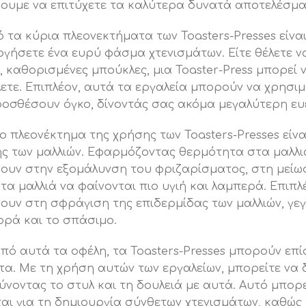
υμε να επιτύχετε τα καλύτερα δυνατά αποτελέσματ
 τα κύρια πλεονεκτήματα των Toasters-Presses είν
γήσετε ένα ευρύ φάσμα χτενισμάτων. Είτε θέλετε ν
, καθορισμένες μπούκλες, μια Toaster-Press μπορεί
ετε. Επιπλέον, αυτά τα εργαλεία μπορούν να χρησιμ
οσθέσουν όγκο, δίνοντάς σας ακόμα μεγαλύτερη ευελ
ο πλεονέκτημα της χρήσης των Toasters-Presses είν
ς των μαλλιών. Εφαρμόζοντας θερμότητα στα μαλλι
υν στην εξομάλυνση του φριζαρίσματος, στη μείωσ
τα μαλλιά να φαίνονται πιο υγιή και λαμπερά. Επιπλ
υν στη σφράγιση της επιδερμίδας των μαλλιών, γεγ
ρά και το σπάσιμο.
πό αυτά τα οφέλη, τα Toasters-Presses μπορούν επί
α. Με τη χρήση αυτών των εργαλείων, μπορείτε να 
ύνοντας το στυλ και τη δουλειά με αυτά. Αυτό μπορε
αι για τη δημιουργία σύνθετων χτενισμάτων, καθώς 