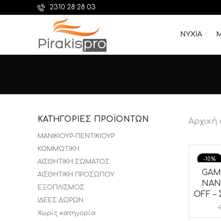
2310 28 28 03
ΝΥΧΙΑ
Μ
ΚΑΤΗΓΟΡΊΕΣ ΠΡΟΪΌΝΤΩΝ
Αρχική 
ΜΑΝΙΚΙΟΥΡ-ΠΕΝΤΙΚΙΟΥΡ
ΚΟΜΜΩΤΙΚΗ
-10%
ΑΙΣΘΗΤΙΚΗ ΣΩΜΑΤΟΣ
GAM
ΠΡΟΣ
ΑΙΣΘΗΤΙΚΗ ΠΡΟΣΩΠΟΥ
NAN
ΕΞΟΠΛΙΣΜΟΣ
OFF –
ΙΔΕΕΣ ΔΩΡΩΝ
Χωρίς κατηγορία