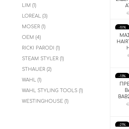
LIM
(1)
Α
LOREAL
(3)
MOSER
(1)
-10%
ΜΑΣ
ΠΡΟΣ
OEM
(4)
HAIR
RICKI PARODI
(1)
STEAM STYLER
(1)
STHAUER
(2)
-13%
WAHL
(1)
ΠΡΕ
ΠΡΟΣ
B
WAHL STYLING TOOLS
(1)
BAB
WESTINGHOUSE
(1)
-21%