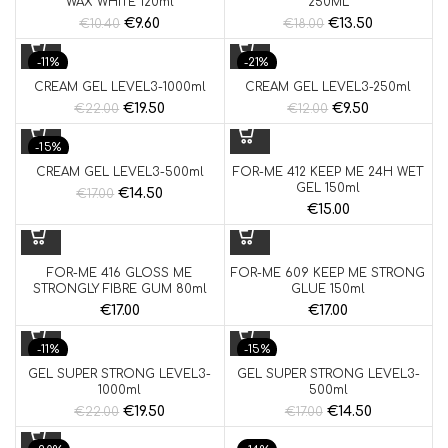
WAX WHITE 120ml
250ML
€
9.60
€
13.50
€
10.40
€
18.00
-11%
-21%
CREAM GEL LEVEL3-1000ml
CREAM GEL LEVEL3-250ml
€
19.50
€
9.50
€
22.00
€
12.00
-15%
CREAM GEL LEVEL3-500ml
FOR-ME 412 KEEP ME 24H WET
GEL 150ml
€
14.50
€
17.00
€
15.00
FOR-ME 416 GLOSS ME
FOR-ME 609 KEEP ME STRONG
STRONGLY FIBRE GUM 80ml
GLUE 150ml
€
17.00
€
17.00
-11%
-15%
GEL SUPER STRONG LEVEL3-
GEL SUPER STRONG LEVEL3-
1000ml
500ml
€
19.50
€
14.50
€
22.00
€
17.00