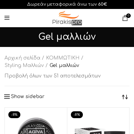
Δωρεάν μεταφορικά άνω των
60€
0
Gel μαλλιών
Αρχική σελίδα
ΚΟΜΜΩΤΙΚΗ
Styling Μαλλιών
Gel μαλλιών
Προβολή όλων των 51 αποτελεσμάτων
Show sidebar
-8%
-8%