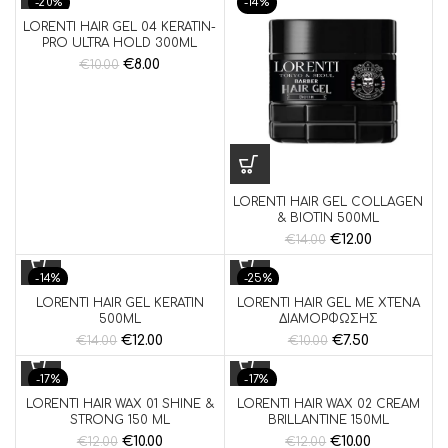
-20%
-14%
LORENTI HAIR GEL 04 KERATIN-
PRO ULTRA HOLD 300ML
€
8.00
€
10.00
LORENTI HAIR GEL COLLAGEN
& BIOTIN 500ML
€
12.00
€
14.00
-14%
-25%
LORENTI HAIR GEL KERATIN
LORENTI HAIR GEL ΜΕ ΧΤΕΝΑ
500ML
ΔΙΑΜΟΡΦΩΣΗΣ
€
12.00
€
7.50
€
14.00
€
10.00
-17%
-17%
LORENTI HAIR WAX 01 SHINE &
LORENTI HAIR WAX 02 CREAM
STRONG 150 ML
BRILLANTINE 150ML
€
10.00
€
10.00
€
12.00
€
12.00