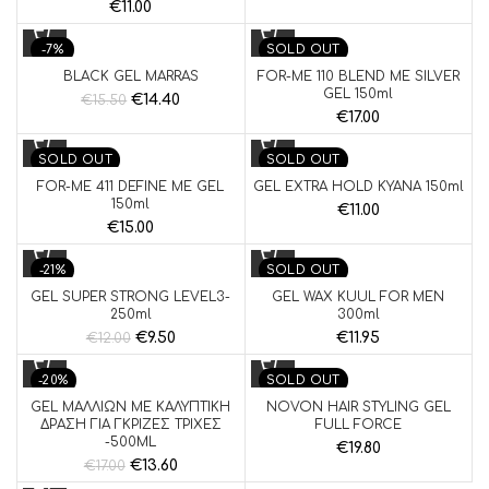
€
11.00
-7%
SOLD OUT
BLACK GEL MARRAS
FOR-ME 110 BLEND ME SILVER
SOLD OUT
GEL 150ml
€
14.40
€
15.50
€
17.00
SOLD OUT
SOLD OUT
FOR-ME 411 DEFINE ME GEL
GEL EXTRA HOLD KYANA 150ml
150ml
€
11.00
€
15.00
-21%
SOLD OUT
GEL SUPER STRONG LEVEL3-
GEL WAX KUUL FOR MEN
SOLD OUT
250ml
300ml
€
9.50
€
11.95
€
12.00
-20%
SOLD OUT
GEL ΜΑΛΛΙΩΝ ΜΕ ΚΑΛΥΠΤΙΚΗ
NOVON HAIR STYLING GEL
SOLD OUT
ΔΡΑΣΗ ΓΙΑ ΓΚΡΙΖΕΣ ΤΡΙΧΕΣ
FULL FORCE
-500ML
€
19.80
€
13.60
€
17.00