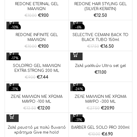
REDONE ETERNAL GEL
REDONE HAIR STYLING GEL
ΜΑΛΛΙΩΝ
(SILVER-KERATIN)
€
9.00
€
12.50
€
10.00
-10%
-6%
REDONE INFINITE GEL
SELECTIVE CEMANI BACK TO
ΜΑΛΛΙΩΝ
BLACK TUBO 150ml
€
9.00
€
16.50
€
10.00
€
17.50
-17%
SOLOPRO GEL ΜΑΛΛΙΩΝ
Ζελέ μαλλιών Ultra set gel
EXTRA STRONG 200 ML
€
11.00
€
7.44
€
9.00
-11%
-24%
ΖΕΛΕ ΜΑΛΛΙΩΝ ΜΕ ΧΡΩΜΑ
ΖΕΛΕ ΜΑΛΛΙΩΝ ΜΕ ΧΡΩΜΑ
ΜΑΥΡΟ -100 ML
ΜΑΥΡΟ -300 ML
€
12.00
€
20.90
€
13.50
€
27.50
-31%
Ζελέ ρευστό με πολύ δυνατό
BARBER GEL SOLO PRO 200ml
SOLD OUT
κράτημα Give me hold
€
6.90
€
10.00