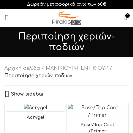
Δωρεάν μεταφορικά άνω των
60€
0
Περιποίηση χεριών-
ποδιών
Αρχική σελίδα
ΜΑΝΙΚΙΟΥΡ-ΠΕΝΤΙΚΙΟΥΡ
Περιποίηση χεριών-ποδιών
Show sidebar
Acrygel
Base/Top Coat
/Primer