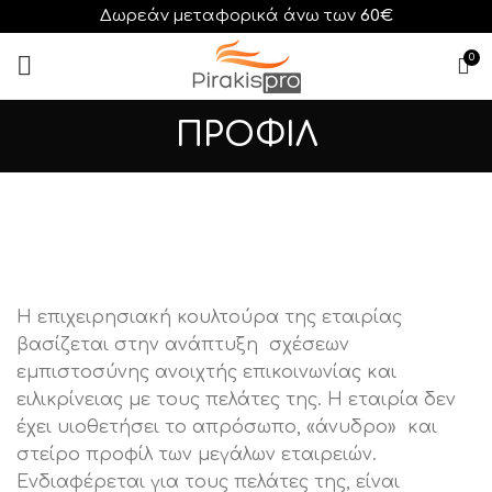
Δωρεάν μεταφορικά άνω των
60€
0
ΠΡΟΦΙΛ
H επιχειρησιακή κουλτούρα της εταιρίας
βασίζεται στην ανάπτυξη σχέσεων
εμπιστοσύνης ανοιχτής επικοινωνίας και
ειλικρίνειας με τους πελάτες της. Η εταιρία δεν
έχει υιοθετήσει το απρόσωπο, «άνυδρο» και
στείρο προφίλ των μεγάλων εταιρειών.
Ενδιαφέρεται για τους πελάτες της, είναι